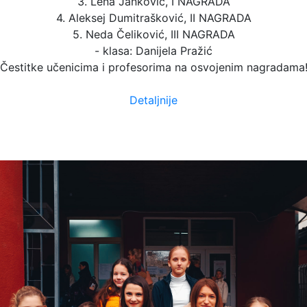
3. Lena Janković, I NAGRADA
4. Aleksej Dumitrašković, II NAGRADA
5. Neda Čeliković, III NAGRADA
- klasa: Danijela Pražić
Čestitke učenicima i profesorima na osvojenim nagradama
Detaljnije