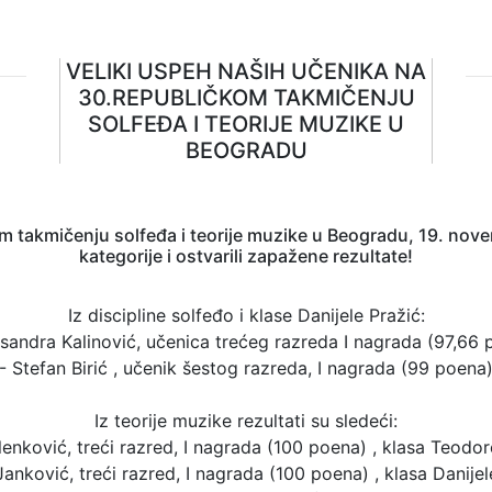
VELIKI USPEH NAŠIH UČENIKA NA
30.REPUBLIČKOM TAKMIČENJU
SOLFEĐA I TEORIJE MUZIKE U
BEOGRADU
akmičenju solfeđa i teorije muzike u Beogradu, 19. novemb
kategorije i ostvarili zapažene rezultate!
Iz discipline solfeđo i klase Danijele Pražić:
ksandra Kalinović, učenica trećeg razreda I nagrada (97,66 
- Stefan Birić , učenik šestog razreda, I nagrada (99 poena
Iz teorije muzike rezultati su sledeći:
lenković, treći razred, I nagrada (100 poena) , klasa Teodo
Janković, treći razred, I nagrada (100 poena) , klasa Danijel