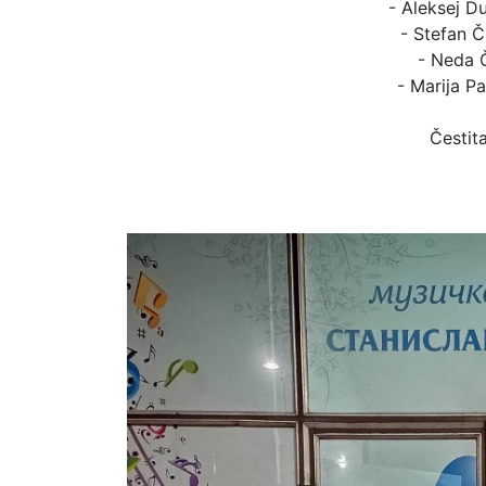
- Aleksej Du
- Stefan Č
- Neda Č
- Marija P
Čestit