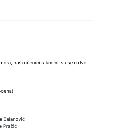
ra, naši učenici takmičili su se u dve
poena)
)
re Balanović
e Pražić