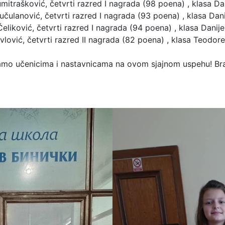
mitrašković, četvrti razred I nagrada (98 poena) , klasa Da
učulanović, četvrti razred I nagrada (93 poena) , klasa Dani
eliković, četvrti razred I nagrada (94 poena) , klasa Danije
avlović, četvrti razred II nagrada (82 poena) , klasa Teodore
amo učenicima i nastavnicama na ovom sjajnom uspehu! Br