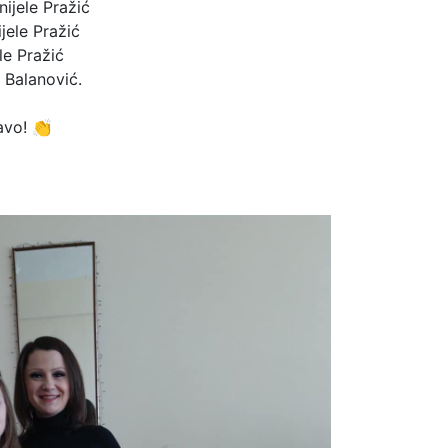
nijele Pražić
jele Pražić
le Pražić
 Balanović.
avo! 👏