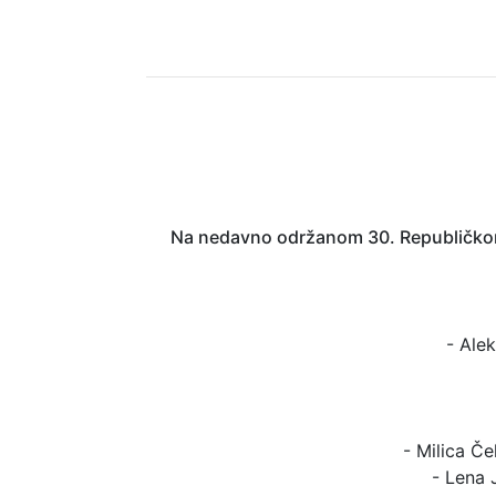
Na nedavno održanom 30. Republičkom t
- Ale
- Milica Če
- Lena 