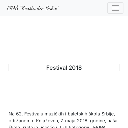
OMŠ "Konstantin Babić"
Festival 2018
Na 62. Festivalu muzičkih i baletskih škola Srbije,
održanom u Knjaževcu, 7. maja 2018. godine, naša
škola uzela je učešće u I i II kategoriji , EKIPA